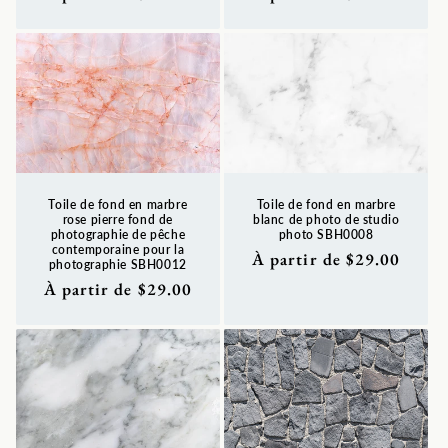
habituel
habituel
Toile de fond en marbre
Toile de fond en marbre
rose pierre fond de
blanc de photo de studio
photographie de pêche
photo SBH0008
contemporaine pour la
Prix
À partir de $29.00
photographie SBH0012
habituel
Prix
À partir de $29.00
habituel