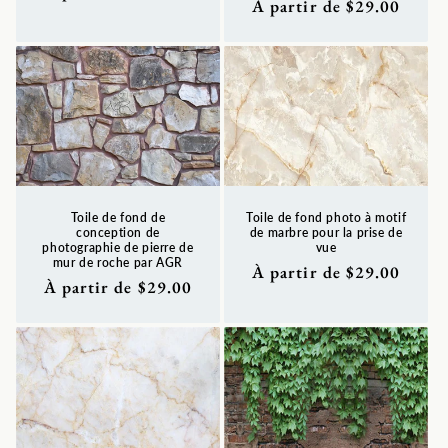
Prix
À partir de $29.00
habituel
habituel
Toile de fond de
Toile de fond photo à motif
conception de
de marbre pour la prise de
photographie de pierre de
vue
mur de roche par AGR
Prix
À partir de $29.00
Prix
À partir de $29.00
habituel
habituel