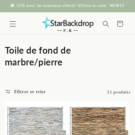
et passer
🎁 -15% pour les nouveaux clients! Utilisez le code : NEW15
au
contenu
Panier
C
Toile de fond de
o
marbre/pierre
l
l
Filtrer et trier
21 produits
e
c
t
i