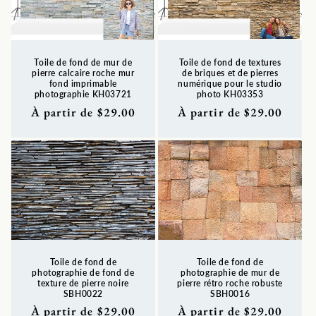
o
n
Toile de fond de mur de
Toile de fond de textures
:
pierre calcaire roche mur
de briques et de pierres
fond imprimable
numérique pour le studio
photographie KH03721
photo KH03353
Prix
À partir de $29.00
Prix
À partir de $29.00
habituel
habituel
Toile de fond de
Toile de fond de
photographie de fond de
photographie de mur de
texture de pierre noire
pierre rétro roche robuste
SBH0022
SBH0016
Prix
À partir de $29.00
Prix
À partir de $29.00