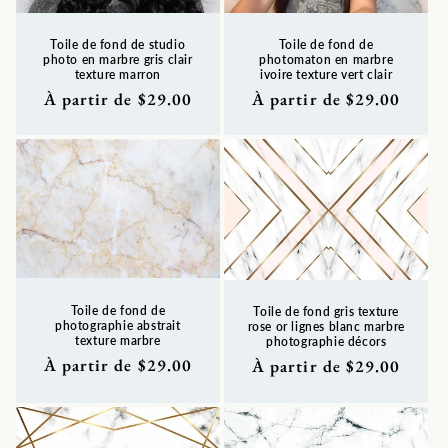
Toile de fond de studio
Toile de fond de
photo en marbre gris clair
photomaton en marbre
texture marron
ivoire texture vert clair
Prix
À partir de $29.00
Prix
À partir de $29.00
habituel
habituel
Toile de fond de
Toile de fond gris texture
photographie abstrait
rose or lignes blanc marbre
texture marbre
photographie décors
Prix
À partir de $29.00
Prix
À partir de $29.00
habituel
habituel