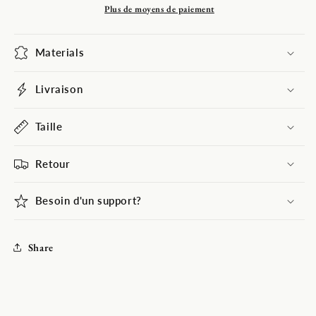
de
de
Plus de moyens de paiement
photographie
photographie
de
de
Materials
motif
motif
bleu
bleu
ardoise
ardoise
Livraison
foncé
foncé
Taille
Retour
Besoin d'un support?
Share