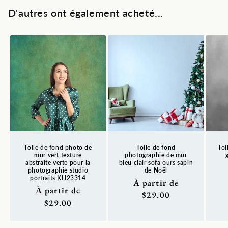
D'autres ont également acheté...
Toile de fond photo de
Toile de fond
Toi
mur vert texture
photographie de mur
abstraite verte pour la
bleu clair sofa ours sapin
photographie studio
de Noël
Pr
portraits KH23314
Prix
À partir de
ha
Prix
À partir de
habituel
$29.00
habituel
$29.00