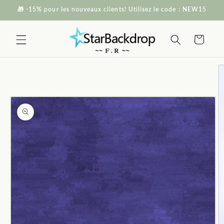
et passer
🎁 -15% pour les nouveaux clients! Utilisez le code : NEW15
au
contenu
Panier
Passer aux
informations
produits