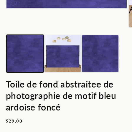
Ouvrir
le
média
1
dans
O
une
le
fenêtre
m
modale
2
d
u
f
m
Toile de fond abstraitee de
photographie de motif bleu
ardoise foncé
Prix
$29.00
habituel