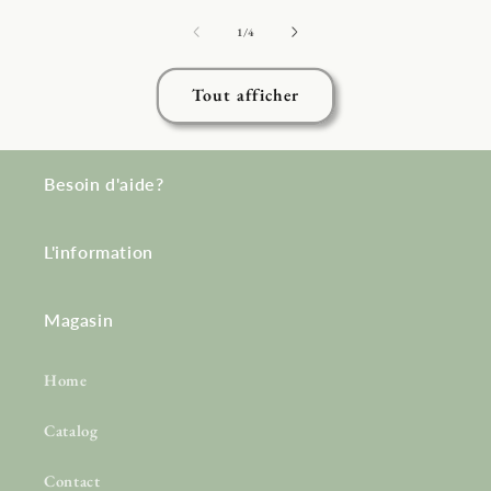
de
1
/
4
Tout afficher
Besoin d'aide?
L'information
Magasin
Home
Catalog
Contact