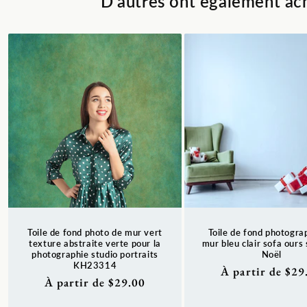
D'autres ont également ach
Toile de fond photo de mur vert
Toile de fond photogra
texture abstraite verte pour la
mur bleu clair sofa ours
photographie studio portraits
Noël
KH23314
Prix
À partir de $29
Prix
À partir de $29.00
habituel
habituel