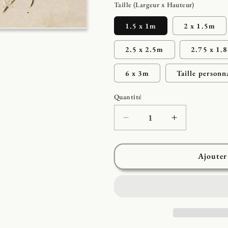
Taille (Largeur x Hauteur)
1.5 x 1m
2 x 1.5m
2.5 x 2.5m
2.75 x 1.
6 x 3m
Taille personn
Quantité
Réduire
Augmenter
la
la
quantité
quantité
de
de
Ajouter
Toile
Toile
de
de
fond
fond
bleu
bleu
mer
mer
et
et