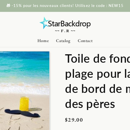
🎁 -15% pour les nouveaux clients! Utilisez le code : NEW15
Home
Catalog
Contact
Toile de fon
plage pour 
de bord de m
des pères
Prix
$29.00
habituel