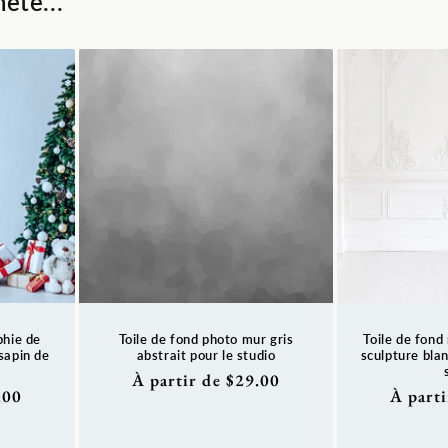
eté...
phie de
Toile de fond photo mur gris
Toile de fond
 sapin de
abstrait pour le studio
sculpture bla
Prix
À partir de $29.00
.00
Prix
À parti
habituel
habitue