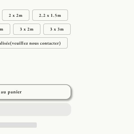
2 x 2m
2.2 x 1.5m
8m
3 x 2m
3 x 3m
alisée(veuillez nous contacter)
 au panier