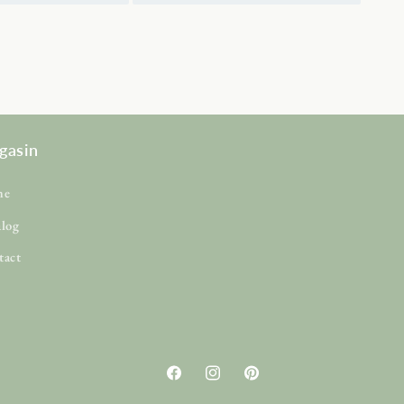
gasin
me
alog
tact
Facebook
Instagram
Pinterest