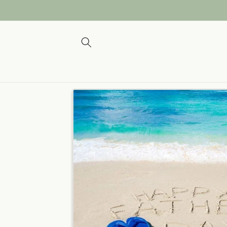
et passer
au
contenu
Passer aux
informations
produits