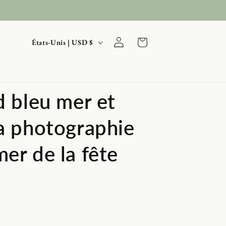
P
Connexion
Panier
États-Unis | USD $
a
y
s
d bleu mer et
/
r
la photographie
é
g
er de la fête
i
o
n