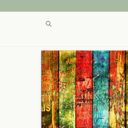
et passer
au
contenu
Passer aux
informations
produits