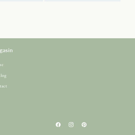
gasin
me
alog
tact
Facebook
Instagram
Pinterest