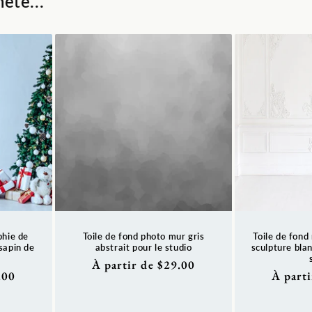
eté...
phie de
Toile de fond photo mur gris
Toile de fond
 sapin de
abstrait pour le studio
sculpture bla
Prix
À partir de $29.00
.00
Prix
À parti
habituel
habitue