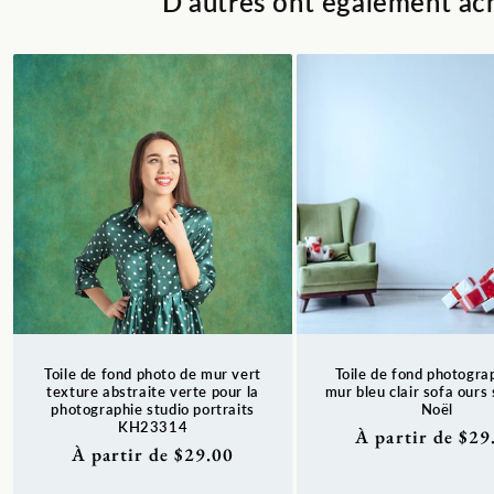
D'autres ont également ach
Toile de fond photo de mur vert
Toile de fond photogra
texture abstraite verte pour la
mur bleu clair sofa ours
photographie studio portraits
Noël
KH23314
Prix
À partir de $29
Prix
À partir de $29.00
habituel
habituel