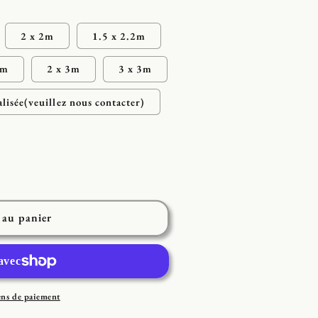
2 x 2m
1.5 x 2.2m
5m
2 x 3m
3 x 3m
alisée(veuillez nous contacter)
 au panier
ens de paiement