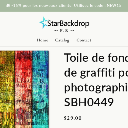
🎁 -15% pour les nouveaux clients! Utilisez le code : NEW15
Home
Catalog
Contact
Toile de fon
de graffiti p
photographi
SBH0449
Prix
$29.00
habituel