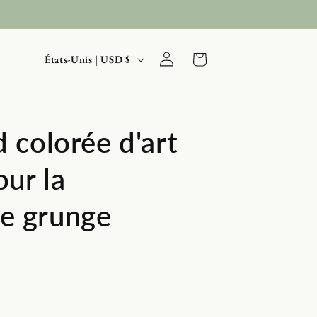
P
Connexion
Panier
États-Unis | USD $
a
y
s
d colorée d'art
/
r
our la
é
g
e grunge
i
o
n