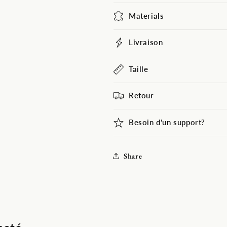
graffiti
graffiti
Materials
pour
pour
la
la
photographie
photographi
Livraison
grunge
grunge
SBH0449
SBH0449
Taille
Retour
Besoin d'un support?
Share