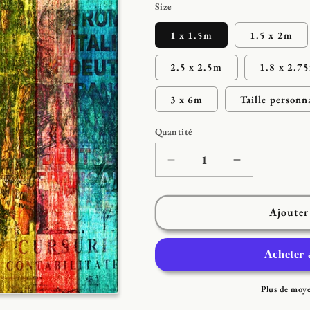
Size
1 x 1.5m
1.5 x 2m
2.5 x 2.5m
1.8 x 2.7
3 x 6m
Taille personn
Quantité
Réduire
Augmenter
la
la
quantité
quantité
de
de
Ajouter
Toile
Toile
de
de
fond
fond
colorée
colorée
d&#39;art
d&#39;art
Plus de moy
de
de