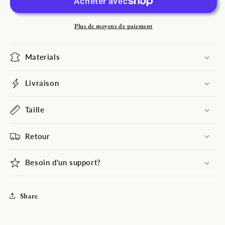
fond
fond
d&#39;arc-
d&#39;arc-
en-
en-
Plus de moyens de paiement
ciel
ciel
bohème
bohème
Materials
couleurs
couleurs
pastel
pastel
décoration
décoration
Livraison
photographie
photographie
SBH0136
SBH0136
Taille
Retour
Besoin d'un support?
Share