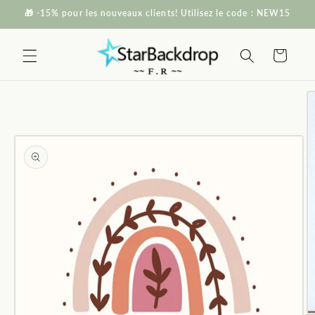
et passer
🎁 -15% pour les nouveaux clients! Utilisez le code : NEW15
au
contenu
Panier
Passer aux
informations
produits