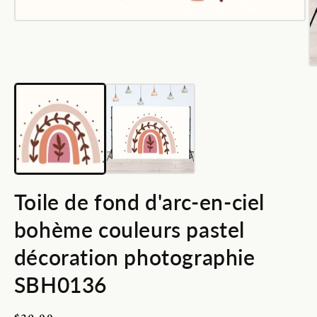
Ouvrir
le
média
1
dans
O
une
le
fenêtre
m
modale
2
d
u
f
m
Toile de fond d'arc-en-ciel
bohème couleurs pastel
décoration photographie
SBH0136