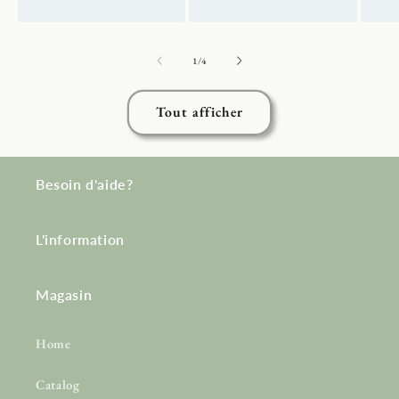
de
1
/
4
Tout afficher
Besoin d'aide?
L'information
Magasin
Home
Catalog