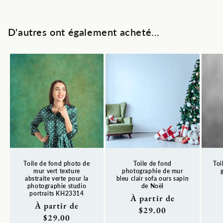
D'autres ont également acheté...
Toile de fond photo de
Toile de fond
Toi
mur vert texture
photographie de mur
abstraite verte pour la
bleu clair sofa ours sapin
photographie studio
de Noël
Pr
portraits KH23314
Prix
À partir de
ha
Prix
À partir de
habituel
$29.00
habituel
$29.00