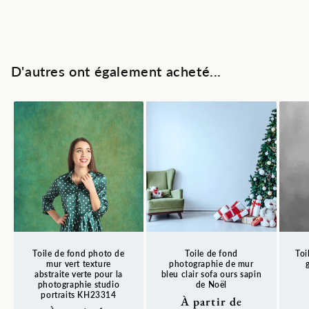
heureuse
heureuse
D'autres ont également acheté...
Toile de fond photo de
Toile de fond
Toi
mur vert texture
photographie de mur
abstraite verte pour la
bleu clair sofa ours sapin
photographie studio
de Noël
Pr
portraits KH23314
Prix
À partir de
ha