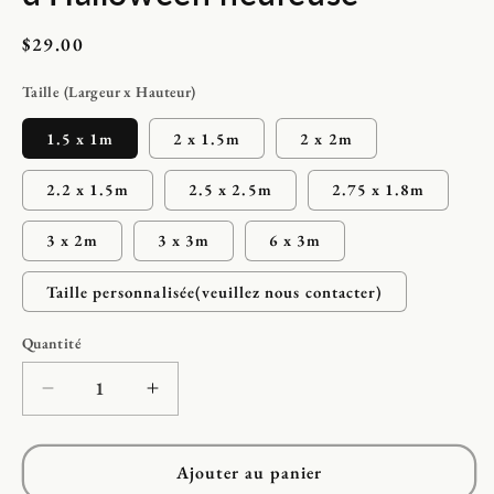
Prix
$29.00
habituel
Taille (Largeur x Hauteur)
1.5 x 1m
2 x 1.5m
2 x 2m
2.2 x 1.5m
2.5 x 2.5m
2.75 x 1.8m
3 x 2m
3 x 3m
6 x 3m
Taille personnalisée(veuillez nous contacter)
Quantité
Réduire
Augmenter
la
la
quantité
quantité
de
de
Ajouter au panier