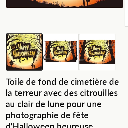
Ouvrir
le
média
1
dans
O
une
le
fenêtre
m
modale
2
d
u
f
m
Toile de fond de cimetière de
la terreur avec des citrouilles
au clair de lune pour une
photographie de fête
d'Halloween heureuse