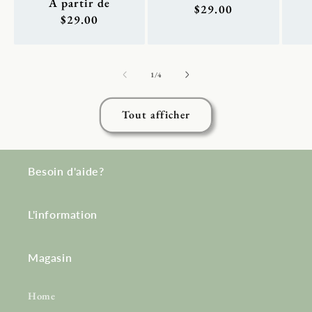
Prix
À partir de
habituel
$29.00
habituel
$29.00
de
1
/
4
Tout afficher
Besoin d'aide?
L'information
Magasin
Home