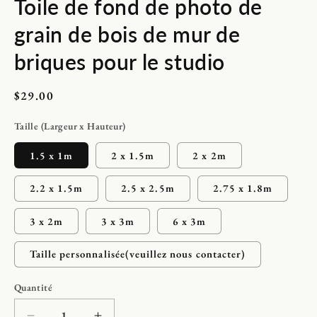
Toile de fond de photo de
média
1
dans
grain de bois de mur de
une
fenêtre
modale
briques pour le studio
Prix
$29.00
habituel
Taille (Largeur x Hauteur)
1.5 x 1m
2 x 1.5m
2 x 2m
2.2 x 1.5m
2.5 x 2.5m
2.75 x 1.8m
3 x 2m
3 x 3m
6 x 3m
Taille personnalisée(veuillez nous contacter)
Quantité