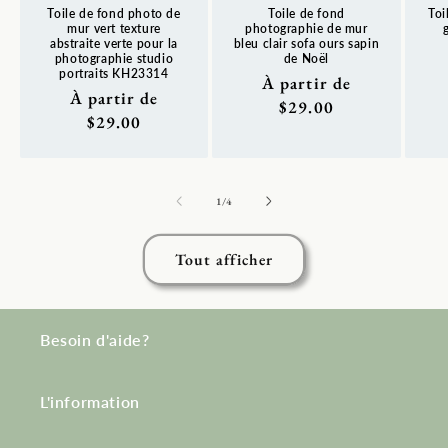
Toile de fond photo de
Toile de fond
Toi
mur vert texture
photographie de mur
abstraite verte pour la
bleu clair sofa ours sapin
photographie studio
de Noël
Pr
portraits KH23314
Prix
À partir de
ha
Prix
À partir de
habituel
$29.00
habituel
$29.00
de
1
/
4
Tout afficher
Besoin d'aide?
L'information