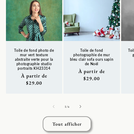
Toile de fond photo de
Toile de fond
Toi
mur vert texture
photographie de mur
abstraite verte pour la
bleu clair sofa ours sapin
photographie studio
de Noël
Pr
portraits KH23314
Prix
À partir de
ha
Prix
À partir de
habituel
$29.00
habituel
$29.00
de
1
/
4
Tout afficher