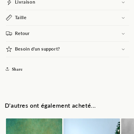
d&#39;hiver
d&#39;hiver
Livraison
Taille
Retour
Besoin d'un support?
Share
D'autres ont également acheté...