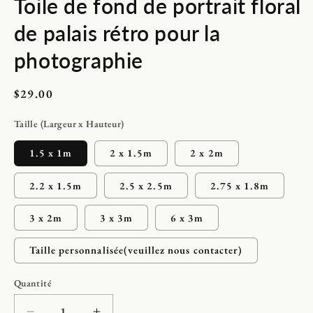
Toile de fond de portrait floral
de palais rétro pour la
photographie
Prix
$29.00
habituel
Taille (Largeur x Hauteur)
1.5 x 1m
2 x 1.5m
2 x 2m
2.2 x 1.5m
2.5 x 2.5m
2.75 x 1.8m
3 x 2m
3 x 3m
6 x 3m
Taille personnalisée(veuillez nous contacter)
Quantité