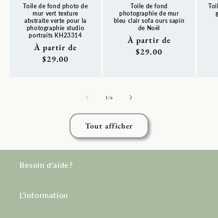
Toile de fond photo de
Toile de fond
Toi
mur vert texture
photographie de mur
abstraite verte pour la
bleu clair sofa ours sapin
photographie studio
de Noël
Pr
portraits KH23314
Prix
À partir de
ha
Prix
À partir de
habituel
$29.00
habituel
$29.00
de
1
/
4
Tout afficher
Besoin d'aide?
L'information