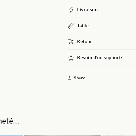
motif
motif
gris
gris
Livraison
Taille
Retour
Besoin d'un support?
Share
eté...