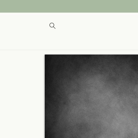
et passer
au
contenu
Passer aux
informations
produits