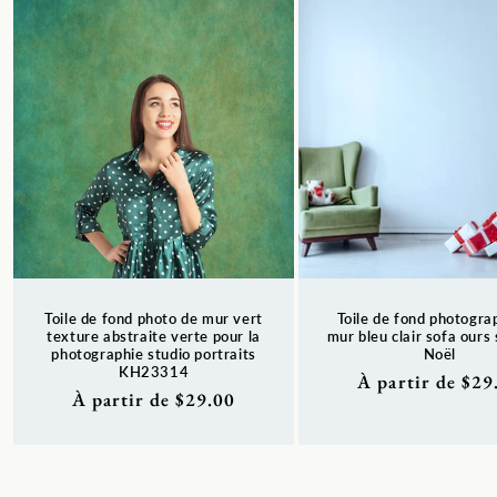
Toile de fond photo de mur vert
Toile de fond photogra
texture abstraite verte pour la
mur bleu clair sofa ours
photographie studio portraits
Noël
KH23314
Prix
À partir de $29
Prix
À partir de $29.00
habituel
habituel