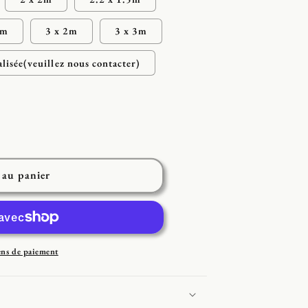
8m
3 x 2m
3 x 3m
alisée(veuillez nous contacter)
 au panier
ens de paiement
e