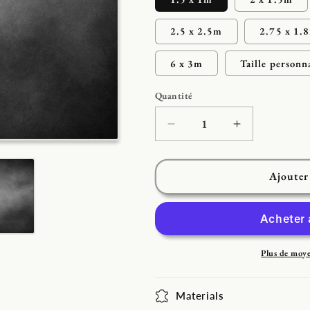
2.5 x 2.5m
2.75 x 1.
6 x 3m
Taille personn
Quantité
Réduire
Augmenter
la
la
quantité
quantité
de
de
Ajouter
Toile
Toile
de
de
fond
fond
décors
décors
abstraite
abstraite
Plus de moy
de
de
photographie
photographi
Materials
de
de