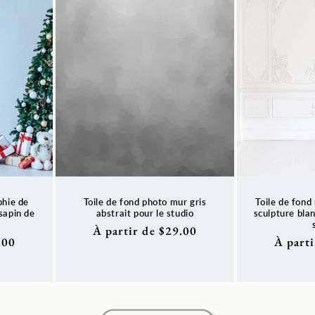
phie de
Toile de fond photo mur gris
Toile de fond
 sapin de
abstrait pour le studio
sculpture bla
Prix
À partir de $29.00
.00
Prix
À parti
habituel
habitue