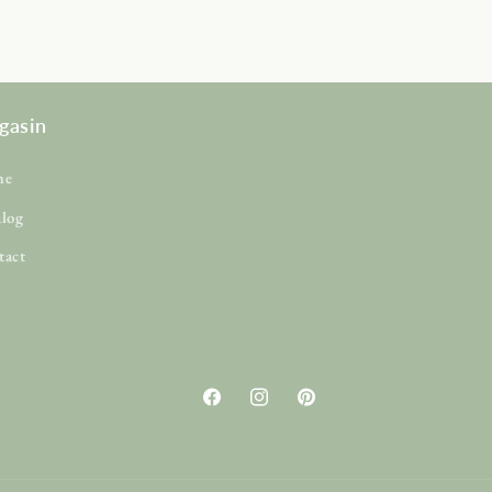
gasin
me
alog
tact
Facebook
Instagram
Pinterest