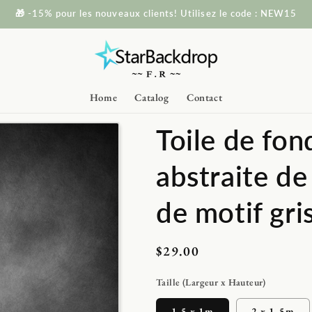
🎁 -15% pour les nouveaux clients! Utilisez le code : NEW15
Home
Catalog
Contact
Toile de fon
abstraite d
de motif gri
Prix
$29.00
habituel
Taille (Largeur x Hauteur)
1.5 x 1m
2 x 1.5m