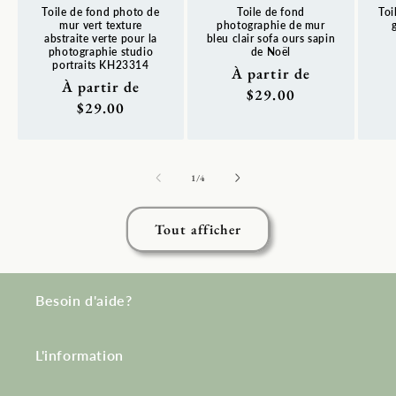
Toile de fond photo de
Toile de fond
Toi
mur vert texture
photographie de mur
abstraite verte pour la
bleu clair sofa ours sapin
photographie studio
de Noël
Pr
portraits KH23314
Prix
À partir de
ha
Prix
À partir de
habituel
$29.00
habituel
$29.00
de
1
/
4
Tout afficher
Besoin d'aide?
L'information