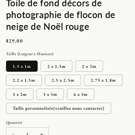
Toile de fond décors de
média
1
dans
photographie de flocon de
une
fenêtre
modale
neige de Noël rouge
Prix
$29.00
habituel
Taille (Largeur x Hauteur)
1.5 x 1m
2 x 1.5m
2 x 2m
2.2 x 1.5m
2.5 x 2.5m
2.75 x 1.8m
3 x 2m
3 x 3m
6 x 3m
Taille personnalisée(veuillez nous contacter)
Quantité