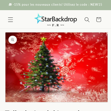
et passer
🎁 -15% pour les nouveaux clients! Utilisez le code : NEW15
au
contenu
Panier
Passer aux
informations
produits
Ouvrir
le