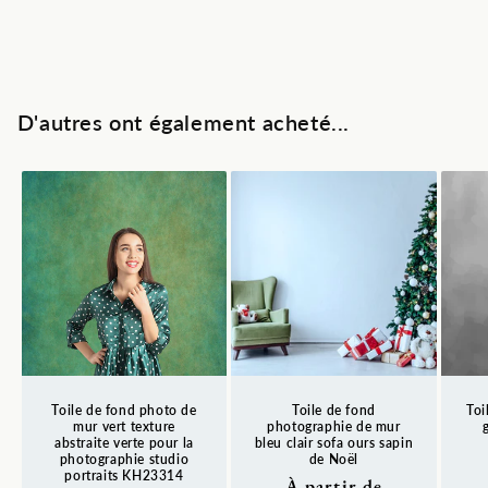
D'autres ont également acheté...
Toile de fond photo de
Toile de fond
Toi
mur vert texture
photographie de mur
abstraite verte pour la
bleu clair sofa ours sapin
photographie studio
de Noël
Pr
portraits KH23314
Prix
À partir de