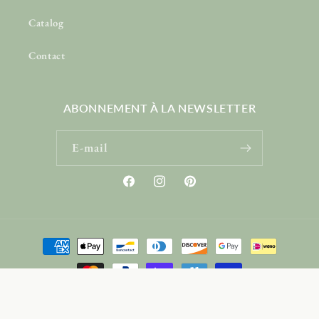
Catalog
Contact
ABONNEMENT À LA NEWSLETTER
E-mail
Facebook
Instagram
Pinterest
Moyens
de
paiement
© 2026,
Starbackdrop.FR
Commerce électronique propulsé par Shopify
Politique de confidentialité