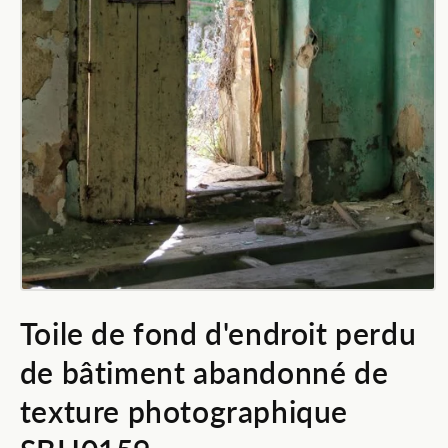
Ouvrir
le
Toile de fond d'endroit perdu
média
1
dans
de bâtiment abandonné de
une
fenêtre
modale
texture photographique