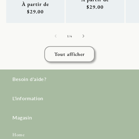
ha
Prix
À partir de
habituel
$29.00
habituel
$29.00
de
1
/
4
Tout afficher
Besoin d'aide?
L'information
Magasin
Home