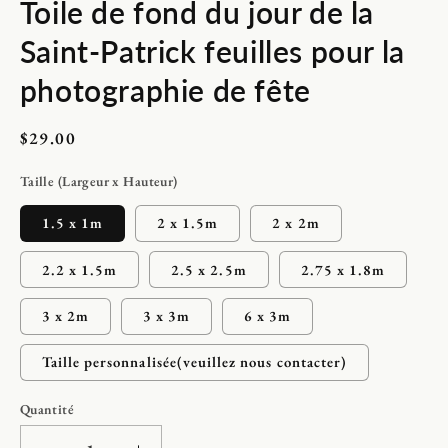
Toile de fond du jour de la
média
1
dans
Saint-Patrick feuilles pour la
une
fenêtre
modale
photographie de fête
Prix
$29.00
habituel
Taille (Largeur x Hauteur)
1.5 x 1m
2 x 1.5m
2 x 2m
2.2 x 1.5m
2.5 x 2.5m
2.75 x 1.8m
3 x 2m
3 x 3m
6 x 3m
Taille personnalisée(veuillez nous contacter)
Quantité