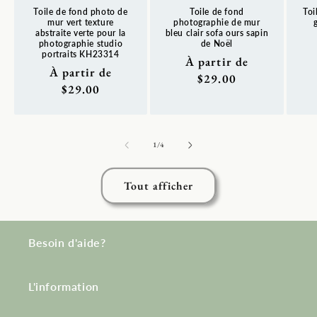
Toile de fond photo de
Toile de fond
Toi
mur vert texture
photographie de mur
abstraite verte pour la
bleu clair sofa ours sapin
photographie studio
de Noël
Pr
portraits KH23314
Prix
À partir de
ha
Prix
À partir de
habituel
$29.00
habituel
$29.00
de
1
/
4
Tout afficher
Besoin d'aide?
L'information